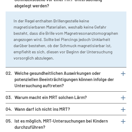
abgelegt werden?
In der Regel enthalten Brillengestelle keine
magnetisierbaren Materialien, weshalb keine Gefahr
besteht, dass die Brille vom Magnetresonanztomographen
angezogen wird. Sollte bei Piercings jedoch Unklarheit
darüber bestehen, ob der Schmuck magnetisierbar ist,
empfiehlt es sich, diesen vor Beginn der Untersuchung
vorsorglich abzulegen.
02.
Welche gesundheitlichen Auswirkungen oder
potenziellen Beeinträchtigungen können infolge der
Untersuchung auftreten?
03.
Warum macht ein MRT solchen Lärm?
Die Magnetresonanztomographie nutzt keine ionisierende
Strahlung, wie sie bei Röntgenaufnahmen, der
04.
Wann darf ich nicht ins MRT?
Die Geräuschkulisse während einer MRT-Untersuchung ist
Computertomographie oder in der Nuklearmedizin
vergleichbar mit der Lautstärke einer Bohrmaschine,
eingesetzt wird. Unter gewissen Voraussetzungen kann
05.
Ist es möglich, MRT-Untersuchungen bei Kindern
Herzschrittmacher und bioelektronische Implantate
wobei die Intensität im weiteren Verlauf konstant bleibt.
eine minimale Erwärmung des Körpergewebes auftreten,
durchzuführen?
Während der gesamten Messung besteht eine dauerhafte
die nach aktuellem Kenntnisstand unbedenklich ist und