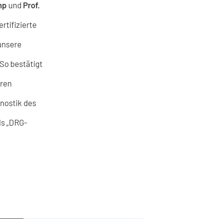
mp
und
Prof.
rtifizierte
unsere
So bestätigt
eren
nostik des
ls „DRG-