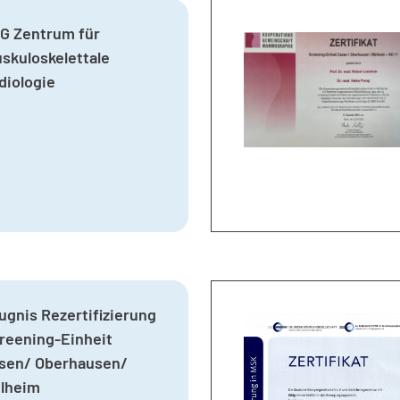
G Zentrum für
skuloskelettale
diologie
ugnis Rezertifizierung
reening-Einheit
sen/ Oberhausen/
lheim