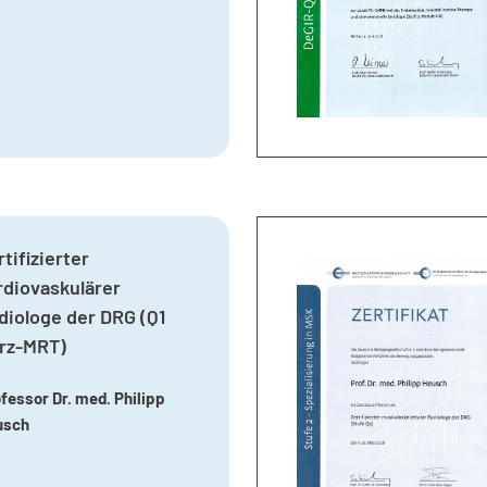
rtifizierter
rdiovaskulärer
diologe der DRG (Q1
rz-MRT)
fessor Dr. med. Philipp
usch