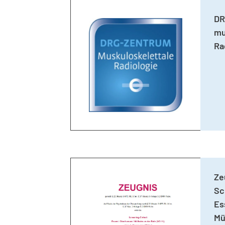
DR
mu
Ra
Ze
Sc
Es
Mü