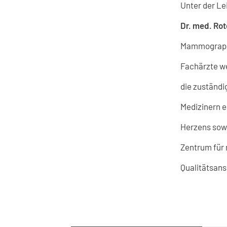
Unter der L
Dr. med. Ro
Mammographi
Fachärzte we
die zuständ
Medizinern e
Herzens sowi
Zentrum für 
Qualitätsans