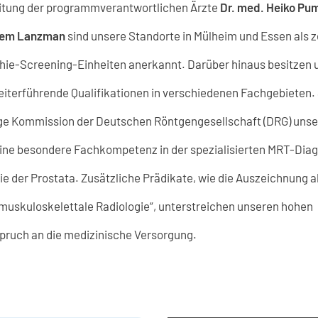
eitung der programmverantwortlichen Ärzte
Dr. med. Heiko Pu
tem Lanzman
sind unsere Standorte in Mülheim und Essen als ze
e-Screening-Einheiten anerkannt. Darüber hinaus besitzen 
iterführende Qualifikationen in verschiedenen Fachgebieten. 
ige Kommission der Deutschen Röntgengesellschaft (DRG) uns
ine besondere Fachkompetenz in der spezialisierten MRT-Diag
e der Prostata. Zusätzliche Prädikate, wie die Auszeichnung a
muskuloskelettale Radiologie“, unterstreichen unseren hohen
pruch an die medizinische Versorgung.