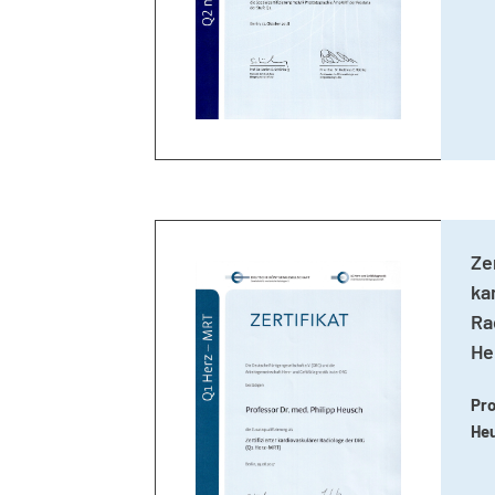
Ze
ka
Ra
He
Pro
He